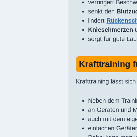
verringert Besch
senkt den
Blutzu
lindert
Rückensc
Knieschmerzen
sorgt für gute La
Krafttraining 
Krafttraining lässt si
Neben dem Traini
an Geräten und 
auch mit dem eig
einfachen Geräten