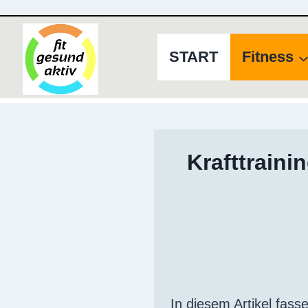
Zum
Inhalt
springen
START
Fitness
Krafttraini
In diesem Artikel fass