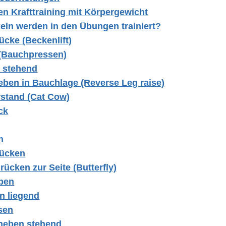
 Krafttraining mit Körpergewicht
ln werden in den Übungen trainiert?
ücke (Beckenlift)
 (Bauchpressen)
 stehend
eben in Bauchlage (Reverse Leg raise)
rstand (Cat Cow)
ck
n
rücken
rücken zur Seite (Butterfly)
ben
n liegend
sen
kheben stehend