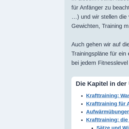
für Anfänger zu beacht
…) und wir stellen die
Gewichten, Training mi
Auch gehen wir auf di
Trainingspläne für ein 
bei jedem Fitnesslevel
Die Kapitel in der
Krafttraining: W
Krafttraining für
Aufwärmübunge
Krafttraining: d
Sätze und W