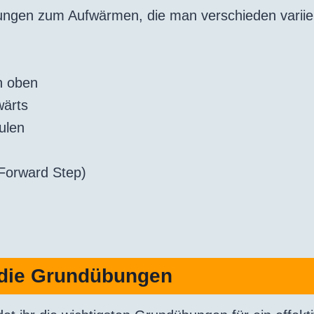
bungen zum Aufwärmen, die man verschieden varii
h oben
wärts
ulen
(Forward Step)
: die Grundübungen