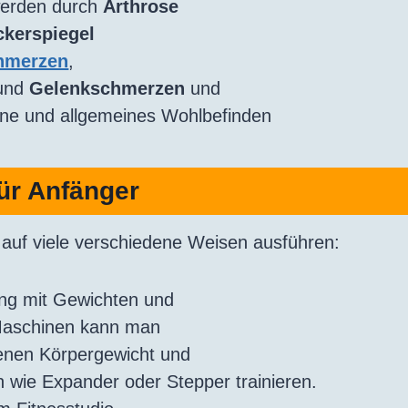
werden durch
Arthrose
ckerspiegel
hmerzen
,
und
Gelenkschmerzen
und
une und allgemeines Wohlbefinden
für Anfänger
ch auf viele verschiedene Weisen ausführen:
ng mit Gewichten und
Maschinen kann man
enen Körpergewicht und
 wie Expander oder Stepper trainieren.