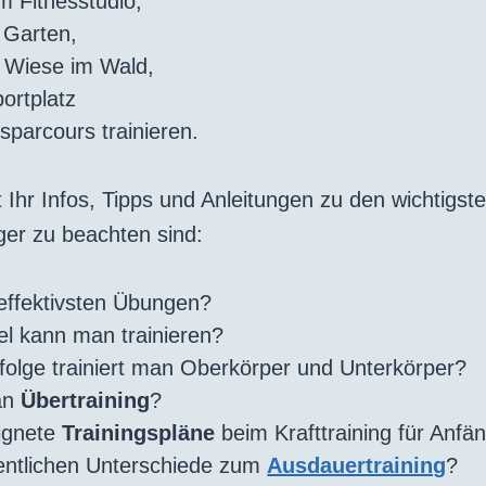
 Fitnesstudio,
 Garten,
r Wiese im Wald,
ortplatz
sparcours trainieren.
et Ihr Infos, Tipps und Anleitungen zu den wichtigs
nger zu beachten sind:
effektivsten Übungen?
iel kann man trainieren?
folge trainiert man Oberkörper und Unterkörper?
an
Übertraining
?
ignete
Trainingspläne
beim Krafttraining für Anfä
entlichen Unterschiede zum
Ausdauertraining
?