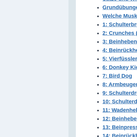
Grundübungen
Welche Muske
1: Schulterbr
2: Crunches
3: Beinheben
4: Beinrückh
5: Vierfüssle
6: Donkey Ki
7: Bird Dog
8: Armbeuge
9: Schulterd
10: Schulterd
11: Wadenhe
12: Beinhebe
13: Beinpres
14: Beinrüc